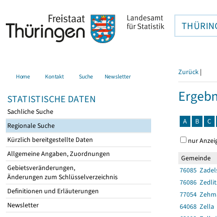
THÜRIN
Zurück
|
Home
Kontakt
Suche
Newsletter
Ergebn
STATISTISCHE DATEN
Sachliche Suche
A
B
C
Regionale Suche
Kürzlich bereitgestellte Daten
nur Anzei
Allgemeine Angaben, Zuordnungen
Gemeinde
Gebietsveränderungen,
76085 Zadel
Änderungen zum Schlüsselverzeichnis
76086 Zedlit
Definitionen und Erläuterungen
77054 Zehm
Newsletter
64068 Zella