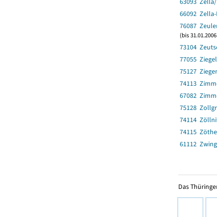
63093 Zella
66092 Zella-
76087 Zeulen
(bis 31.01.200
73104 Zeuts
77055 Ziege
75127 Ziegen
74113 Zimm
67082 Zimm
75128 Zollg
74114 Zöllni
74115 Zöth
61112 Zwing
Das Thüringer