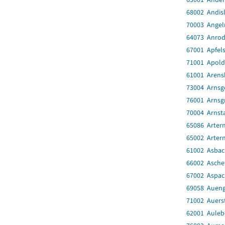
68002 Andis
70003 Angel
64073 Anro
67001 Apfel
71001 Apold
61001 Arens
73004 Arnsg
76001 Arnsg
70004 Arnsta
65086 Artern
65002 Artern
61002 Asbac
66002 Asch
67002 Aspac
69058 Auen
71002 Auers
62001 Auleb