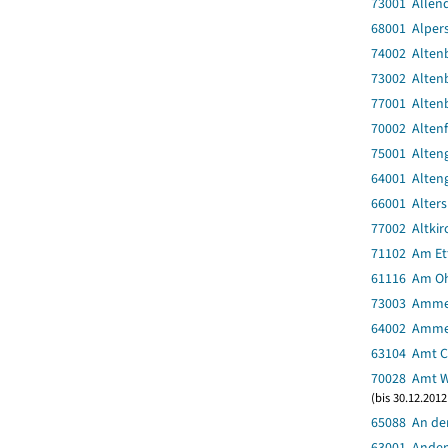
73001 Allen
68001 Alper
74002 Alten
73002 Alten
77001 Altenb
70002 Altenf
75001 Alten
64001 Alten
66001 Alter
77002 Altkir
71102 Am Et
61116 Am O
73003 Amme
64002 Amm
63104 Amt C
70028 Amt 
(bis 30.12.201
65088 An de
63001 Ande