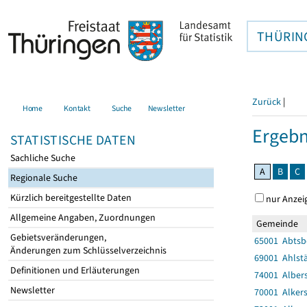
THÜRIN
Zurück
|
Home
Kontakt
Suche
Newsletter
Ergebn
STATISTISCHE DATEN
Sachliche Suche
A
B
C
Regionale Suche
Kürzlich bereitgestellte Daten
nur Anzei
Allgemeine Angaben, Zuordnungen
Gemeinde
Gebietsveränderungen,
65001 Abtsb
Änderungen zum Schlüsselverzeichnis
69001 Ahlst
Definitionen und Erläuterungen
74001 Alber
Newsletter
70001 Alker