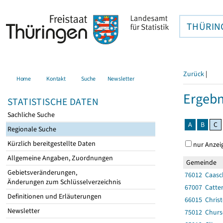
THÜRIN
Zurück
|
Home
Kontakt
Suche
Newsletter
Ergebn
STATISTISCHE DATEN
Sachliche Suche
A
B
C
Regionale Suche
Kürzlich bereitgestellte Daten
nur Anzei
Allgemeine Angaben, Zuordnungen
Gemeinde
Gebietsveränderungen,
76012 Caasc
Änderungen zum Schlüsselverzeichnis
67007 Catter
Definitionen und Erläuterungen
66015 Christ
Newsletter
75012 Churs