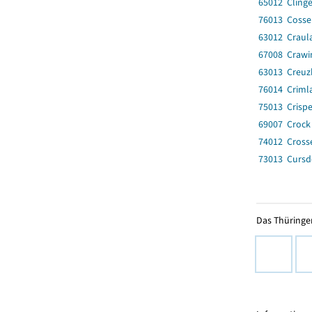
65012 Clinge
76013 Cosse
63012 Craul
67008 Crawi
63013 Creuzb
76014 Criml
75013 Crisp
69007 Crock
74012 Crosse
73013 Cursd
Das Thüringer