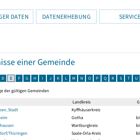
GER DATEN
DATENERHEBUNG
SERVIC
isse einer Gemeinde
D
E
F
G
H
I
J
K
L
M
N
O
P
Q
R
S
T
U
ge der gültigen Gemeinden
Landkreis
Gü
ben, Stadt
Kyffhäuserkreis
heim
Gotha
bi
shausen
Wartburgkreis
bi
dorf/Thüringen
Saale-Orla-Kreis
bi