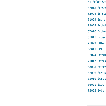
51 Erfurt, St
67015 Ernst
72004 Ernstt
61029 Ersha
73024 Eschd
67016 Esche
65015 Esper
75023 Eßba
68011 Eßleb
63024 Ettenh
71017 Etter
63025 Etter
62006 Etzel
65016 Etzle
66021 Exdor
73025 Eyba