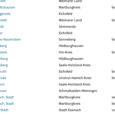
tedt
Weimarer Land
dtshausen
Wartburgkreis
bi
ngerode
Eichsfeld
städt
Weimarer Land
bi
edt
Sömmerda
er
Eichsfeld
er-Rauenstein
Sonneberg
bi
berg
Hildburghausen
stein
Ilm-Kreis
bi
nberg
Hildburghausen
nberg
Saale-Holzland-Kreis
ruth
Eichsfeld
bi
rode
Unstrut-Hainich-Kreis
bi
orn
Saale-Holzland-Kreis
usen
Schmalkalden-Meiningen
ch, Stadt
Wartburgkreis
se
ch, Stadt
Wartburgkreis
bi
 Stadt
Stadt Eisenach
vo