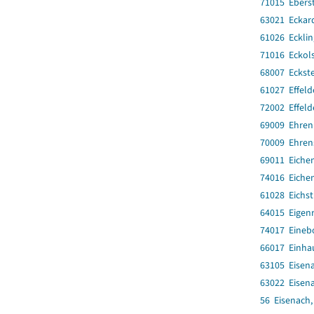
71015 Ebers
63021 Eckar
61026 Eckli
71016 Eckol
68007 Eckst
61027 Effeld
72002 Effeld
69009 Ehren
70009 Ehren
69011 Eiche
74016 Eiche
61028 Eichst
64015 Eigen
74017 Eineb
66017 Einha
63105 Eisena
63022 Eisena
56 Eisenach,