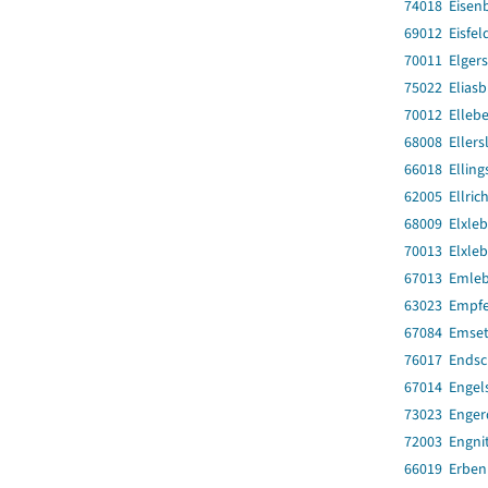
74018 Eisenb
69012 Eisfeld
70011 Elger
75022 Elias
70012 Elleb
68008 Ellers
66018 Ellin
62005 Ellrich
68009 Elxle
70013 Elxle
67013 Emle
63023 Empfe
67084 Emset
76017 Endsc
67014 Engel
73023 Enger
72003 Engnit
66019 Erbe