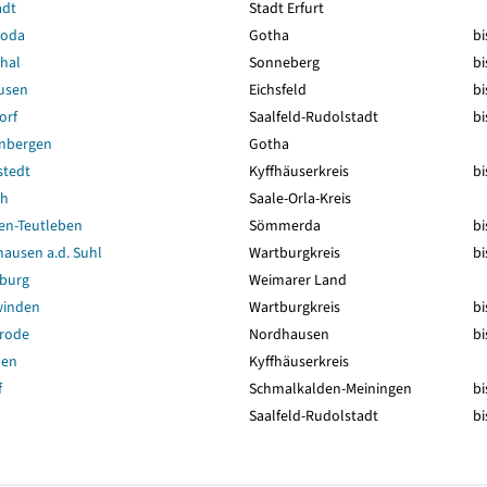
adt
Stadt Erfurt
roda
Gotha
bi
hal
Sonneberg
bi
usen
Eichsfeld
bi
orf
Saalfeld-Rudolstadt
bi
nbergen
Gotha
stedt
Kyffhäuserkreis
bi
ch
Saale-Orla-Kreis
en-Teutleben
Sömmerda
bi
ausen a.d. Suhl
Wartburgkreis
bi
sburg
Weimarer Land
winden
Wartburgkreis
bi
srode
Nordhausen
bi
ben
Kyffhäuserkreis
f
Schmalkalden-Meiningen
bi
Saalfeld-Rudolstadt
bi