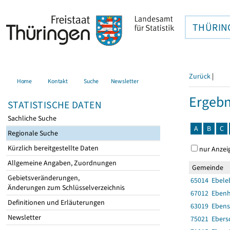
THÜRIN
Zurück
|
Home
Kontakt
Suche
Newsletter
Ergebn
STATISTISCHE DATEN
Sachliche Suche
A
B
C
Regionale Suche
Kürzlich bereitgestellte Daten
nur Anzei
Allgemeine Angaben, Zuordnungen
Gemeinde
Gebietsveränderungen,
65014 Ebele
Änderungen zum Schlüsselverzeichnis
67012 Eben
Definitionen und Erläuterungen
63019 Eben
Newsletter
75021 Ebers