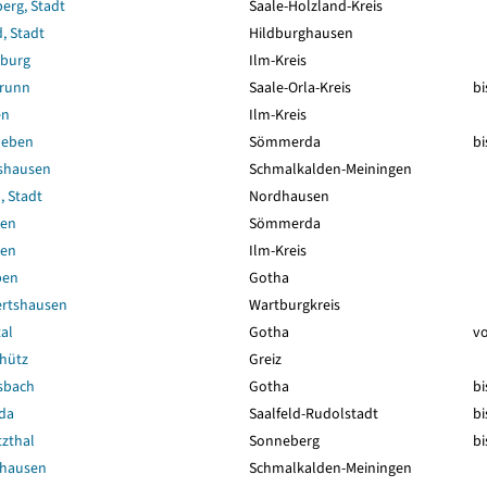
erg, Stadt
Saale-Holzland-Kreis
, Stadt
Hildburghausen
sburg
Ilm-Kreis
brunn
Saale-Orla-Kreis
bi
en
Ilm-Kreis
leben
Sömmerda
bi
gshausen
Schmalkalden-Meiningen
, Stadt
Nordhausen
ben
Sömmerda
ben
Ilm-Kreis
ben
Gotha
rtshausen
Wartburgkreis
al
Gotha
vo
hütz
Greiz
sbach
Gotha
bi
da
Saalfeld-Rudolstadt
bi
zthal
Sonneberg
bi
nhausen
Schmalkalden-Meiningen