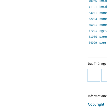
70056 Ilmtal
71101 Ilmta
63041 Imme
62023 Imme
65041 Imme
67041 Inger
71036 Isser
64029 Issers
Das Thüringer
Informationen
Copyright