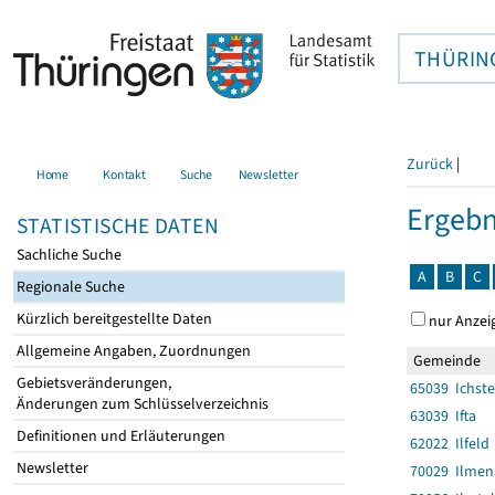
THÜRIN
Zurück
|
Home
Kontakt
Suche
Newsletter
Ergebn
STATISTISCHE DATEN
Sachliche Suche
A
B
C
Regionale Suche
Kürzlich bereitgestellte Daten
nur Anzei
Allgemeine Angaben, Zuordnungen
Gemeinde
Gebietsveränderungen,
65039 Ichst
Änderungen zum Schlüsselverzeichnis
63039 Ifta
Definitionen und Erläuterungen
62022 Ilfeld
Newsletter
70029 Ilmen