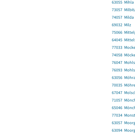
63055 Mihla
73057 Milbitz
74057 Milda
69032 Milz
75066 Mittel
64045 Mitte
77033 Mock
74058 Möck
76047 Mohls
76093 Mohls
63056 Möhr
70035 Möhr
67047 Molsc
71057 Mönc
65046 Mönchp
77034 Mons
63057 Moor
63094 Moor