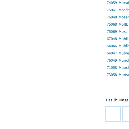
74059 Mörsd
75067 Mösch
76048 Mose
75068 Moßb
75069 Moxa
67048 Mühlb
64046 Mühlh
64047 Mülve
76049 Münch
71058 Münch
73058 Munsc
Das Thüringer