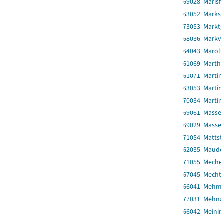
69028 Marisf
63052 Marks
73053 Marktg
68036 Markv
64043 Marol
61069 Marth
61071 Martin
63053 Marti
70034 Marti
69061 Masse
69029 Masse
71054 Matts
62035 Maud
71055 Meche
67045 Mecht
66041 Mehm
77031 Mehn
66042 Meinin