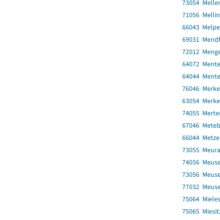
73054 Melle
71056 Melli
66043 Melpe
69031 Mend
72012 Meng
64072 Ment
64044 Ment
76046 Merke
63054 Merke
74055 Merte
67046 Mete
66044 Metze
73055 Meur
74056 Meus
73056 Meus
77032 Meusel
75064 Miele
75065 Miesit