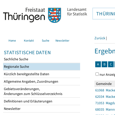
THÜRIN
Zurück
|
Home
Kontakt
Suche
Newsletter
Ergebn
STATISTISCHE DATEN
Sachliche Suche
A
B
C
Regionale Suche
Kürzlich bereitgestellte Daten
nur Anzei
Allgemeine Angaben, Zuordnungen
Gemeinde
Gebietsveränderungen,
61068 Mack
Änderungen zum Schlüsselverzeichnis
62034 Mack
Definitionen und Erläuterungen
71053 Magda
Newsletter
68035 Manns