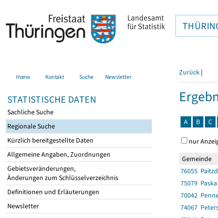
THÜRIN
Zurück
|
Home
Kontakt
Suche
Newsletter
Ergebn
STATISTISCHE DATEN
Sachliche Suche
A
B
C
Regionale Suche
Kürzlich bereitgestellte Daten
nur Anzei
Allgemeine Angaben, Zuordnungen
Gemeinde
Gebietsveränderungen,
76055 Paitzd
Änderungen zum Schlüsselverzeichnis
75079 Paska
Definitionen und Erläuterungen
70042 Penne
Newsletter
74067 Peter