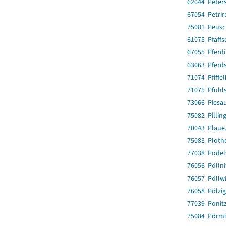
62044 Peter
67054 Petri
75081 Peus
61075 Pfaff
67055 Pferd
63063 Pferd
71074 Pfiffe
71075 Pfuhl
73066 Piesa
75082 Pillin
70043 Plaue,
75083 Ploth
77038 Podel
76056 Pöllni
76057 Pöllwi
76058 Pölzig
77039 Ponit
75084 Pörmi