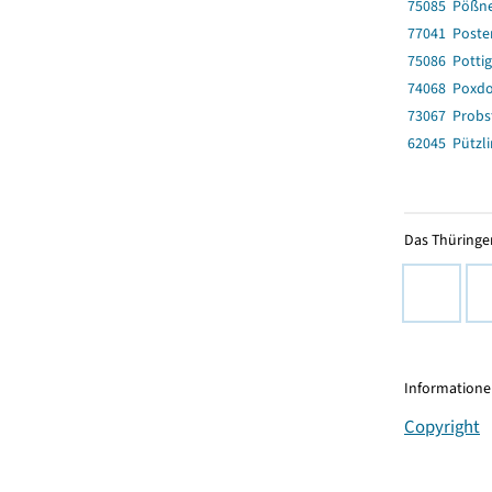
75085 Pößne
77041 Poster
75086 Potti
74068 Poxdo
73067 Probst
62045 Pützl
Das Thüringer
Informationen
Copyright