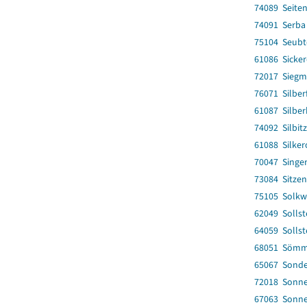
74089 Seite
74091 Serba
75104 Seubt
61086 Sicke
72017 Sieg
76071 Silber
61087 Silbe
74092 Silbitz
61088 Silke
70047 Singe
73084 Sitzen
75105 Solkw
62049 Sollst
64059 Sollst
68051 Sömme
65067 Sonde
72018 Sonne
67063 Sonn