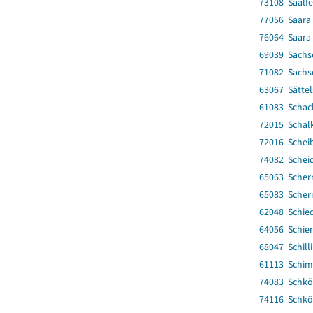
73108 Saalf
77056 Saara
76064 Saara
69039 Sach
71082 Sach
63067 Sättel
61083 Schac
72015 Schalk
72016 Schei
74082 Scheid
65063 Scher
65083 Scher
62048 Schie
64056 Schie
68047 Schill
61113 Schim
74083 Schköl
74116 Schköl