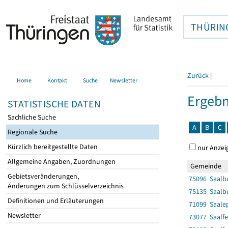
THÜRIN
Zurück
|
Home
Kontakt
Suche
Newsletter
Ergebn
STATISTISCHE DATEN
Sachliche Suche
A
B
C
Regionale Suche
Kürzlich bereitgestellte Daten
nur Anzei
Allgemeine Angaben, Zuordnungen
Gemeinde
Gebietsveränderungen,
75096 Saalbu
Änderungen zum Schlüsselverzeichnis
75135 Saalbu
Definitionen und Erläuterungen
71099 Saalep
Newsletter
73077 Saalfe