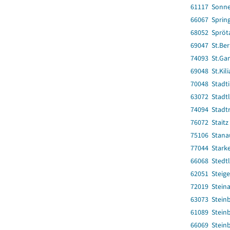
61117 Sonne
66067 Spring
68052 Spröt
69047 St.Be
74093 St.Gan
69048 St.Kil
70048 Stadti
63072 Stadtl
74094 Stadtr
76072 Staitz
75106 Stana
77044 Stark
66068 Stedt
62051 Steige
72019 Steina
63073 Stein
61089 Stein
66069 Steinb