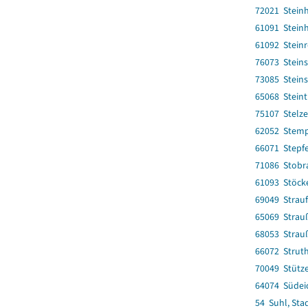
72021 Stein
61091 Stein
61092 Stein
76073 Steins
73085 Steins
65068 Stein
75107 Stelz
62052 Stem
66071 Stepf
71086 Stobr
61093 Stöck
69049 Strau
65069 Strau
68053 Strau
66072 Strut
70049 Stütz
64074 Südei
54 Suhl, Sta