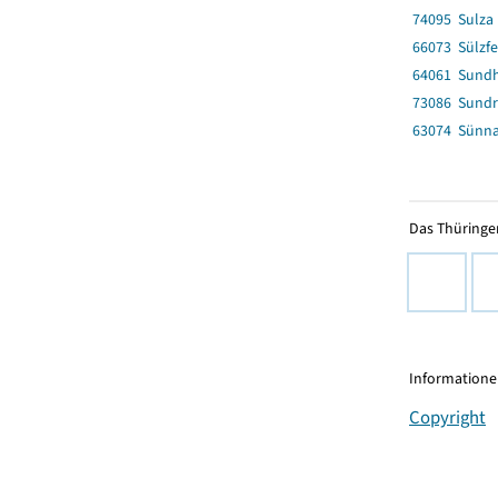
74095 Sulza
66073 Sülzfe
64061 Sund
73086 Sund
63074 Sünn
Das Thüringer
Informationen
Copyright