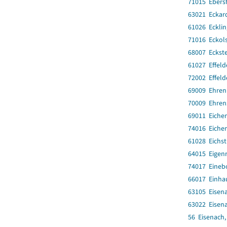
71015 Ebers
63021 Eckar
61026 Eckli
71016 Eckol
68007 Eckst
61027 Effeld
72002 Effeld
69009 Ehren
70009 Ehren
69011 Eiche
74016 Eiche
61028 Eichst
64015 Eigen
74017 Eineb
66017 Einha
63105 Eisena
63022 Eisena
56 Eisenach,