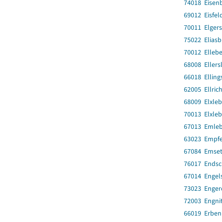
74018 Eisenb
69012 Eisfeld
70011 Elger
75022 Elias
70012 Elleb
68008 Ellers
66018 Ellin
62005 Ellrich
68009 Elxle
70013 Elxle
67013 Emle
63023 Empfe
67084 Emset
76017 Endsc
67014 Engel
73023 Enger
72003 Engnit
66019 Erbe