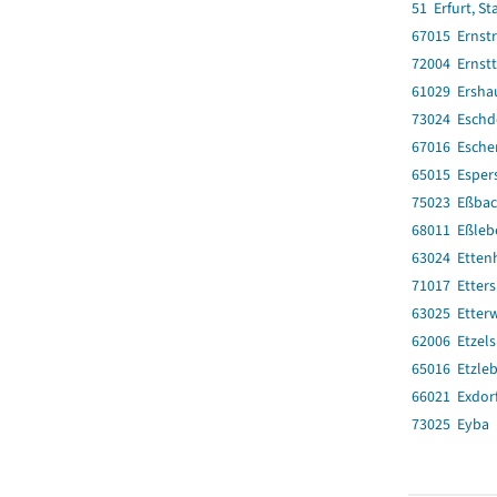
51 Erfurt, St
67015 Ernst
72004 Ernstt
61029 Ersha
73024 Eschd
67016 Esche
65015 Esper
75023 Eßba
68011 Eßleb
63024 Ettenh
71017 Etter
63025 Etter
62006 Etzel
65016 Etzle
66021 Exdor
73025 Eyba