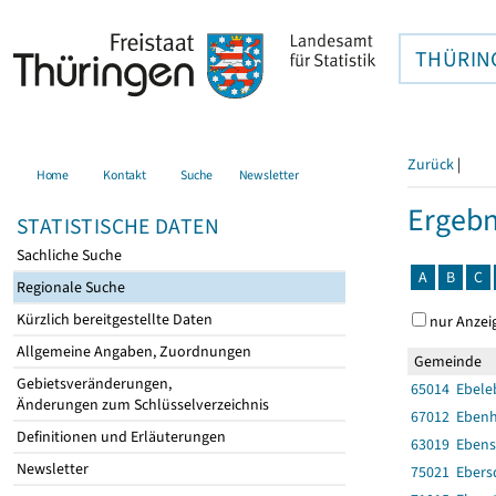
THÜRIN
Zurück
|
Home
Kontakt
Suche
Newsletter
Ergebn
STATISTISCHE DATEN
Sachliche Suche
A
B
C
Regionale Suche
Kürzlich bereitgestellte Daten
nur Anzei
Allgemeine Angaben, Zuordnungen
Gemeinde
Gebietsveränderungen,
65014 Ebele
Änderungen zum Schlüsselverzeichnis
67012 Eben
Definitionen und Erläuterungen
63019 Eben
Newsletter
75021 Ebers