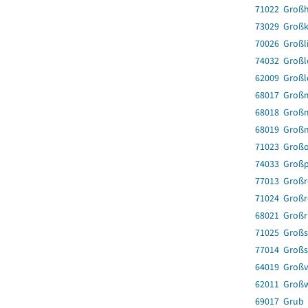
71022 Großh
73029 Groß
70026 Großl
74032 Großl
62009 Großl
68017 Groß
68018 Groß
68019 Groß
71023 Großo
74033 Großp
77013 Groß
71024 Groß
68021 Großr
71025 Groß
77014 Großs
64019 Großv
62011 Groß
69017 Grub