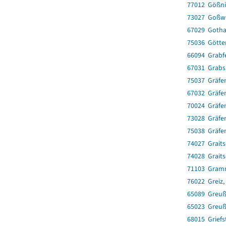
77012 Gößnit
73027 Goßwi
67029 Gotha
75036 Götte
66094 Grabf
67031 Grabs
75037 Gräfe
67032 Gräfe
70024 Gräfe
73028 Gräfen
75038 Gräfe
74027 Graits
74028 Graits
71103 Gram
76022 Greiz,
65089 Greuß
65023 Greuß
68015 Griefs