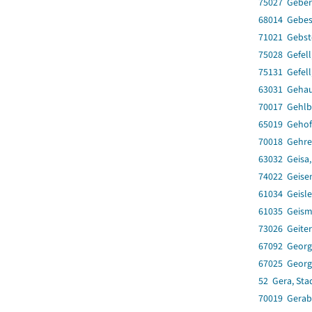
75027 Geber
68014 Gebes
71021 Gebst
75028 Gefell
75131 Gefell
63031 Geha
70017 Gehlb
65019 Geho
70018 Gehre
63032 Geisa,
74022 Geise
61034 Geisl
61035 Geism
73026 Geiter
67092 Georg
67025 Georg
52 Gera, Sta
70019 Gerab