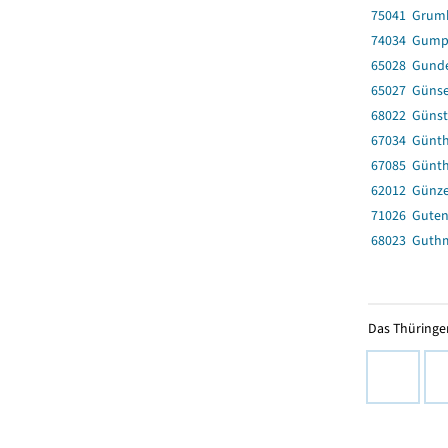
75041 Grum
74034 Gump
65028 Gunde
65027 Güns
68022 Günst
67034 Günth
67085 Günt
62012 Günz
71026 Guten
68023 Guth
Das Thüringer