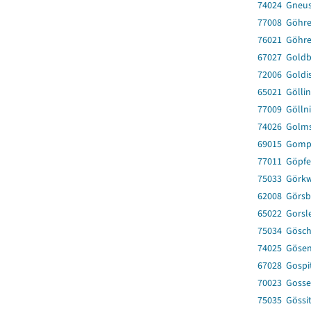
74024 Gneu
77008 Göhr
76021 Göhr
67027 Gold
72006 Goldi
65021 Gölli
77009 Göllni
74026 Golms
69015 Gomp
77011 Göpfe
75033 Görkw
62008 Görsb
65022 Gorsl
75034 Gösch
74025 Göse
67028 Gospi
70023 Gosse
75035 Gössi