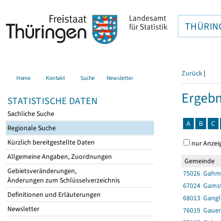
THÜRIN
Zurück
|
Home
Kontakt
Suche
Newsletter
Ergebn
STATISTISCHE DATEN
Sachliche Suche
A
B
C
Regionale Suche
Kürzlich bereitgestellte Daten
nur Anzei
Allgemeine Angaben, Zuordnungen
Gemeinde
Gebietsveränderungen,
75026 Gahm
Änderungen zum Schlüsselverzeichnis
67024 Gams
Definitionen und Erläuterungen
68013 Gang
Newsletter
76019 Gaue