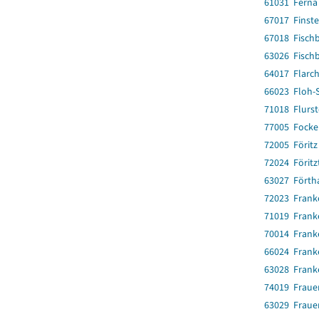
61031 Ferna
67017 Finst
67018 Fisch
63026 Fisch
64017 Flarc
66023 Floh-S
71018 Flurst
77005 Focke
72005 Föritz
72024 Föritz
63027 Förth
72023 Frank
71019 Frank
70014 Frank
66024 Fran
63028 Frank
74019 Fraue
63029 Fraue