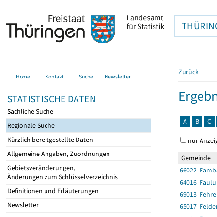
THÜRIN
Zurück
|
Home
Kontakt
Suche
Newsletter
Ergebn
STATISTISCHE DATEN
Sachliche Suche
A
B
C
Regionale Suche
Kürzlich bereitgestellte Daten
nur Anzei
Allgemeine Angaben, Zuordnungen
Gemeinde
Gebietsveränderungen,
66022 Famb
Änderungen zum Schlüsselverzeichnis
64016 Faulu
Definitionen und Erläuterungen
69013 Fehre
Newsletter
65017 Felde