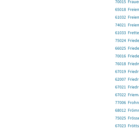
70015 Fraue
65018 Freie
61032 Freie
74021 Freien
61033 Frett
75024 Fried
66025 Fried
70016 Friede
76018 Fried
67019 Friedr
62007 Friedr
67021 Friedr
67022 Friem
77006 Frohn
68012 Fröm
75025 Fröss
67023 Frötts