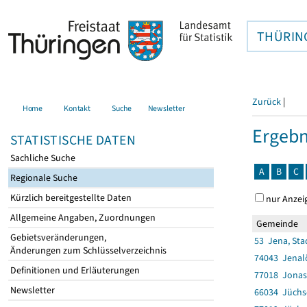
THÜRIN
Zurück
|
Home
Kontakt
Suche
Newsletter
Ergebn
STATISTISCHE DATEN
Sachliche Suche
A
B
C
Regionale Suche
Kürzlich bereitgestellte Daten
nur Anzei
Allgemeine Angaben, Zuordnungen
Gemeinde
Gebietsveränderungen,
53 Jena, Sta
Änderungen zum Schlüsselverzeichnis
74043 Jenal
Definitionen und Erläuterungen
77018 Jona
Newsletter
66034 Jüchs