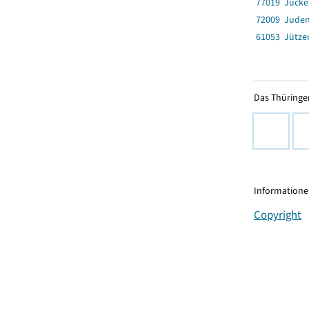
77019 Jücke
72009 Jude
61053 Jütze
Das Thüringer
Informationen
Copyright