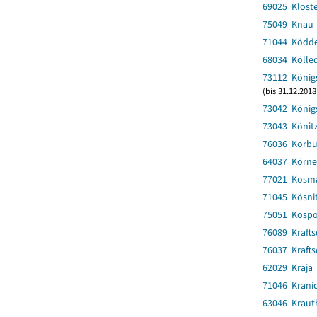
69025 Kloste
75049 Knau
71044 Ködde
68034 Kölled
73112 Königs
(bis 31.12.201
73042 Königs
73043 Könit
76036 Korb
64037 Körne
77021 Kosm
71045 Kösni
75051 Kosp
76089 Krafts
76037 Krafts
62029 Kraja
71046 Kranic
63046 Kraut