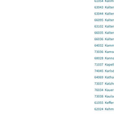
61054 Kallm
63043 Kalte
63044 Kalte
66095 Kalte
63102 Kalte
66035 Kalte
66036 Kalte
64032 Kamm
73036 Kams
68028 Kann
71037 Kapel
74045 Karlsd
64069 Katha
73037 Katzh
76034 Kauer
73038 Kauls
61055 Keffe
62024 Kehm