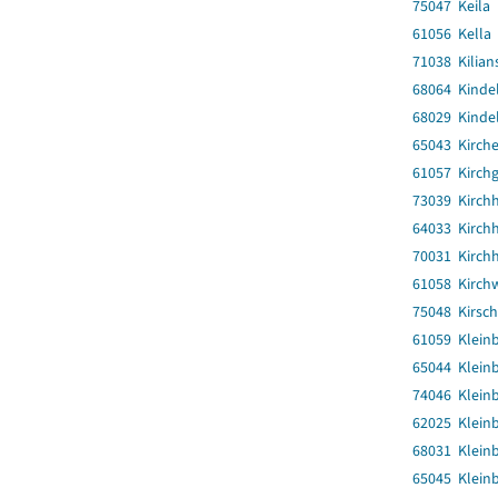
75047 Keila
61056 Kella
71038 Kilian
68064 Kinde
68029 Kindel
65043 Kirch
61057 Kirch
73039 Kirch
64033 Kirchh
70031 Kirch
61058 Kirch
75048 Kirsc
61059 Kleinb
65044 Klein
74046 Klein
62025 Klein
68031 Klein
65045 Klein