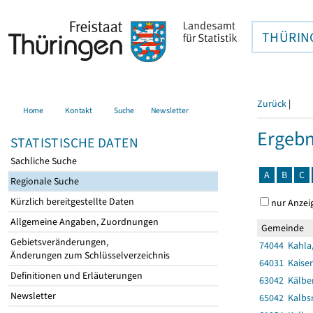
THÜRIN
Zurück
|
Home
Kontakt
Suche
Newsletter
Ergebn
STATISTISCHE DATEN
Sachliche Suche
A
B
C
Regionale Suche
Kürzlich bereitgestellte Daten
nur Anzei
Allgemeine Angaben, Zuordnungen
Gemeinde
Gebietsveränderungen,
74044 Kahla,
Änderungen zum Schlüsselverzeichnis
64031 Kaise
Definitionen und Erläuterungen
63042 Kälbe
Newsletter
65042 Kalbsr