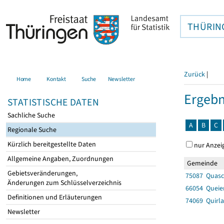
THÜRIN
Zurück
|
Home
Kontakt
Suche
Newsletter
Ergebn
STATISTISCHE DATEN
Sachliche Suche
A
B
C
Regionale Suche
Kürzlich bereitgestellte Daten
nur Anzei
Allgemeine Angaben, Zuordnungen
Gemeinde
Gebietsveränderungen,
75087 Quasc
Änderungen zum Schlüsselverzeichnis
66054 Queie
Definitionen und Erläuterungen
74069 Quirla
Newsletter