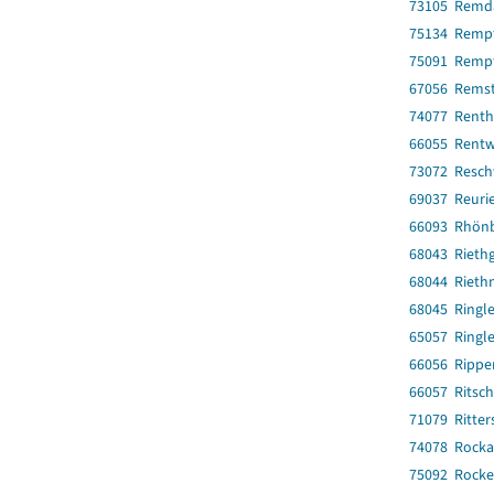
73105 Remda-
75134 Remp
75091 Remp
67056 Rems
74077 Renth
66055 Rentw
73072 Resch
69037 Reuri
66093 Rhönb
68043 Rieth
68044 Rieth
68045 Ringl
65057 Ringl
66056 Rippe
66057 Ritsc
71079 Ritter
74078 Rock
75092 Rocke