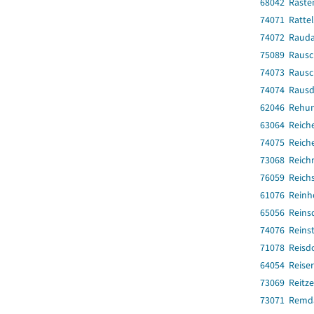
68042 Rasten
74071 Rattel
74072 Raud
75089 Rausc
74073 Rausc
74074 Rausd
62046 Rehu
63064 Reich
74075 Reich
73068 Reich
76059 Reich
61076 Reinh
65056 Reins
74076 Reins
71078 Reisd
64054 Reiser
73069 Reitz
73071 Remda