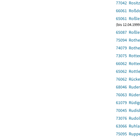
77042 Rositz
66061 Roßdo
65061 Roßle
(bis 12.04.199
65087 Roßle
75094 Rothe
74079 Rothe
73075 Rotte
66062 Rotte
65062 Rottl
76062 Rücke
68046 Ruder
76063 Rüder
61079 Rüdig
70045 Rudis
73076 Rudols
63066 Ruhla,
75095 Ruppe