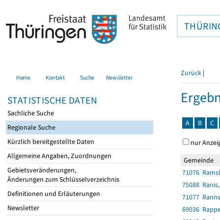
THÜRIN
Zurück
|
Home
Kontakt
Suche
Newsletter
Ergebn
STATISTISCHE DATEN
Sachliche Suche
A
B
C
Regionale Suche
Kürzlich bereitgestellte Daten
nur Anzei
Allgemeine Angaben, Zuordnungen
Gemeinde
Gebietsveränderungen,
71076 Rams
Änderungen zum Schlüsselverzeichnis
75088 Ranis,
Definitionen und Erläuterungen
71077 Ranns
Newsletter
69036 Rappe