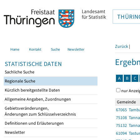
THÜRIN
Zurück
|
Home
Kontakt
Suche
Newsletter
Ergebn
STATISTISCHE DATEN
Sachliche Suche
A
B
C
Regionale Suche
Kürzlich bereitgestellte Daten
nur Anzei
Allgemeine Angaben, Zuordnungen
Gemeinde
Gebietsveränderungen,
67065 Tambac
Änderungen zum Schlüsselverzeichnis
75108 Tanna,
Definitionen und Erläuterungen
75132 Tanna,
Newsletter
61094 Tastu