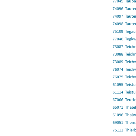
77045 Taupa
74096 Taute
74097 Taute
74098 Taute
75109 Tegau
77046 Tegkw
73087 Teiche
73088 Teich
73089 Teich
76074 Teichw
76075 Teich
61095 Teist
61114 Teist
67066 Teutl
65071 Thale
61096 Thal
69051 Thema
75111 Thier