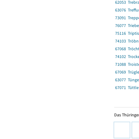
62053 Trebr
63076 Treffur
73091 Trepp
76077 Triebe
75116 Triptis
74103 Tröbn
67068 Tröch
74102 Trock
71088 Troist
67069 Trügl
63077 Tüng
67071 Tüttl
Das Thüringer