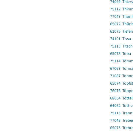
74099 Thier
75112 Thim
77047 Thon
65072 Thüri
63075 Tiefen
74101 Tissa
75113 Titsc
65073 Toba
75114 Tömm
67067 Tonn
71087 Tonnd
65074 Topfs
76076 Töppe
68054 Töttel
64062 Tottl
75115 Trann
77048 Trebe
65075 Trebr