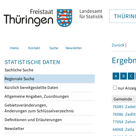
THÜRIN
Zurück
|
Home
Kontakt
Suche
Newsletter
Ergebn
STATISTISCHE DATEN
Sachliche Suche
A
B
C
Regionale Suche
Kürzlich bereitgestellte Daten
nur Anzei
Allgemeine Angaben, Zuordnungen
Gemeinde
Gebietsveränderungen,
76085 Zadel
Änderungen zum Schlüsselverzeichnis
76086 Zedlit
Definitionen und Erläuterungen
77054 Zehm
Newsletter
64068 Zella