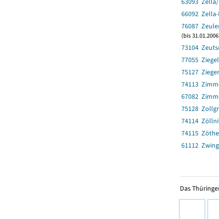
63093 Zella
66092 Zella-
76087 Zeulen
(bis 31.01.200
73104 Zeuts
77055 Ziege
75127 Ziegen
74113 Zimm
67082 Zimm
75128 Zollg
74114 Zöllni
74115 Zöth
61112 Zwing
Das Thüringer