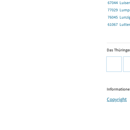
67044 Luise
77029 Lump
76045 Lunzi
61067 Lutte
Das Thüringer
Informationen
Copyright