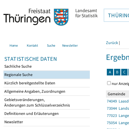
THÜRIN
Zurück
|
Home
Kontakt
Suche
Newsletter
Ergebn
STATISTISCHE DATEN
Sachliche Suche
A
B
C
Regionale Suche
Kürzlich bereitgestellte Daten
nur Anzei
Allgemeine Angaben, Zuordnungen
Gemeinde
Gebietsveränderungen,
74049 Laasd
Änderungen zum Schlüsselverzeichnis
73044 Lands
Definitionen und Erläuterungen
77023 Lange
Newsletter
75054 Lange