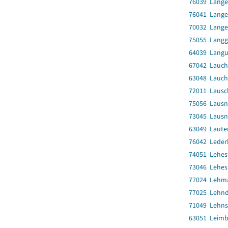
76039 Lange
76041 Lange
70032 Lange
75055 Langg
64039 Langu
67042 Lauch
63048 Lauc
72011 Lausch
75056 Lausni
73045 Lausni
63049 Laute
76042 Leder
74051 Lehes
73046 Lehest
77024 Lehm
77025 Lehnd
71049 Lehns
63051 Leim