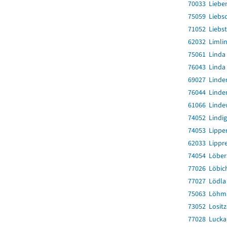
70033 Liebe
75059 Liebs
71052 Liebs
62032 Limli
75061 Linda 
76043 Linda 
69027 Linde
76044 Linde
61066 Linde
74052 Lindig
74053 Lippe
62033 Lippr
74054 Löber
77026 Löbic
77027 Lödla
75063 Löhm
73052 Losit
77028 Lucka,