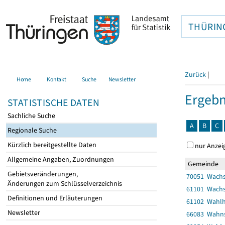
THÜRIN
Zurück
|
Home
Kontakt
Suche
Newsletter
Ergebn
STATISTISCHE DATEN
Sachliche Suche
A
B
C
Regionale Suche
Kürzlich bereitgestellte Daten
nur Anzei
Allgemeine Angaben, Zuordnungen
Gemeinde
Gebietsveränderungen,
70051 Wach
Änderungen zum Schlüsselverzeichnis
61101 Wachs
Definitionen und Erläuterungen
61102 Wahl
Newsletter
66083 Wahn