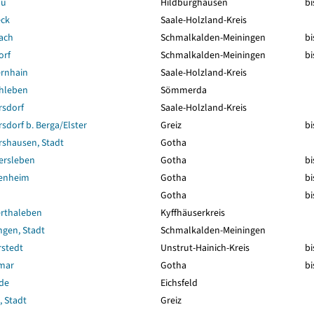
au
Hildburghausen
bi
ck
Saale-Holzland-Kreis
ach
Schmalkalden-Meiningen
bi
orf
Schmalkalden-Meiningen
bi
rnhain
Saale-Holzland-Kreis
hleben
Sömmerda
rsdorf
Saale-Holzland-Kreis
sdorf b. Berga/Elster
Greiz
bi
rshausen, Stadt
Gotha
ersleben
Gotha
bi
enheim
Gotha
bi
Gotha
bi
rthaleben
Kyffhäuserkreis
gen, Stadt
Schmalkalden-Meiningen
stedt
Unstrut-Hainich-Kreis
bi
mar
Gotha
bi
de
Eichsfeld
 Stadt
Greiz