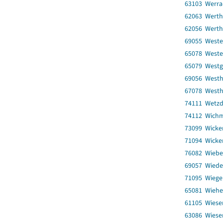
63103 Werra-
62063 Werth
62056 Werth
69055 Weste
65078 Weste
65079 West
69056 West
67078 West
74111 Wetzd
74112 Wich
73099 Wicke
71094 Wicke
76082 Wiebe
69057 Wiede
71095 Wiege
65081 Wiehe,
61105 Wiese
63086 Wiese