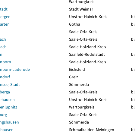
r
Wartburgkreis
tadt
Stadt Weimar
ergen
Unstrut-Hainich-Kreis
bi
arten
Gotha
bi
Saale-Orla-Kreis
ach
Saale-Orla-Kreis
bi
bach
Saale-Holzland-Kreis
en
Saalfeld-Rudolstadt
bi
enborn
Saale-Holzland-Kreis
enborn-Lüderode
Eichsfeld
bi
ndorf
Greiz
nsee, Stadt
Sömmerda
sberga
Saale-Orla-Kreis
bi
ehausen
Unstrut-Hainich-Kreis
bi
enlupnitz
Wartburgkreis
bi
burg
Saale-Orla-Kreis
ngshausen
Sömmerda
shausen
Schmalkalden-Meiningen
bi