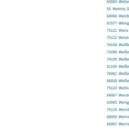
63084 Weila
55 Weimar, S
64066 Weinb
67077 Weing
75121 Weira
75122 Weisb
74108 Weiß
73098 Weiß
74109 Weiß
61104 Weiß
76081 Weiße
68058 Weiße
75123 Weiti
64067 Wend
63085 Wenig
75124 Wern
68059 Werni
66087 Wern