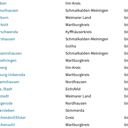
eben
Ilm-Kreis
muthausen
Schmalkalden-Meiningen
bi
sborn
Weimarer Land
bi
rbütt
Wartburgkreis
bi
rschwenda
Kyffhäuserkreis
bi
rshausen
Schmalkalden-Meiningen
bi
Gotha
bi
mannshausen
Schmalkalden-Meiningen
bi
behringen
Wartburgkreis
bi
berg
Ilm-Kreis
bi
burg-Unkeroda
Wartburgkreis
bi
ramshausen
Nordhausen
bi
, Stadt
Eichsfeld
bi
stedt
Weimarer Land
bi
ngerode
Nordhausen
bi
ersleben
Sömmerda
hendorf/Elster
Greiz
bi
chensuhl
Wartburgkreis
bi