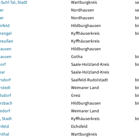
Suhl-Tal, Stadt
Wartburgkreis
se
er
Nordhausen
se
er
Nordhausen
bi
nfeld
Hildburghausen
bi
rengel
Kyffhäuserkreis
bi
greußen
Kyffhäuserkreis
hausen
Hildburghausen
hausen
Gotha
bi
orf
Saale-Holzland-Kreis
bi
mar
Saale-Holzland-Kreis
rsdorf
Saalfeld-Rudolstadt
bi
rstedt
Weimarer Land
bi
lsdorf
Greiz
bi
rsbach
Hildburghausen
bi
ndorf
Weimarer Land
 Stadt
Kyffhäuserkreis
bi
nfeld
Eichsfeld
nthal
Wartburgkreis