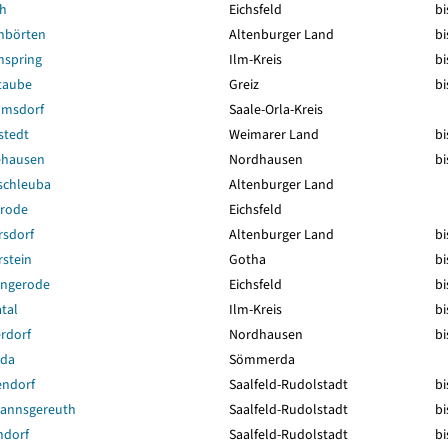
ch
Eichsfeld
bi
nbörten
Altenburger Land
bi
nspring
Ilm-Kreis
bi
taube
Greiz
bi
lmsdorf
Saale-Orla-Kreis
stedt
Weimarer Land
bi
ehausen
Nordhausen
bi
schleuba
Altenburger Land
rode
Eichsfeld
rsdorf
Altenburger Land
bi
stein
Gotha
bi
ingerode
Eichsfeld
bi
tal
Ilm-Kreis
bi
rdorf
Nordhausen
bi
rda
Sömmerda
endorf
Saalfeld-Rudolstadt
bi
annsgereuth
Saalfeld-Rudolstadt
bi
ndorf
Saalfeld-Rudolstadt
bi