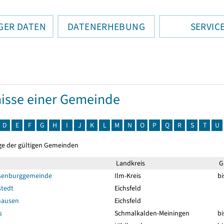
GER DATEN
DATENERHEBUNG
SERVIC
isse einer Gemeinde
D
E
F
G
H
I
J
K
L
M
N
O
P
Q
R
S
T
U
ge der gültigen Gemeinden
Landkreis
Gü
senburggemeinde
Ilm-Kreis
bi
tedt
Eichsfeld
hausen
Eichsfeld
s
Schmalkalden-Meiningen
bi