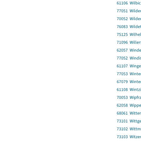
61106 Wilbi
77051 Wilde
70052 Wilde
76083 Wilde
75125 Wilhe
71096 Willer
62057 Wind
77052 Windi
61107 Winge
77053 Winte
67079 Winter
61108 Wintz
70053 Wipfra
62058 Wippe
68061 Witte
73101 Wittg
73102 Wittm
73103 Witze