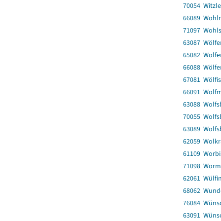
70054 Witzl
66089 Wohl
71097 Wohl
63087 Wölfe
65082 Wolfe
66088 Wölfe
67081 Wölfis
66091 Wolf
63088 Wolfs
70055 Wolfs
63089 Wolfs
62059 Wolk
61109 Worbis
71098 Worm
62061 Wülfi
68062 Wund
76084 Wünsc
63091 Wüns