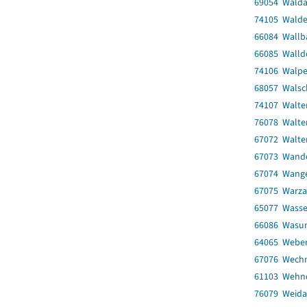
69054 Wald
74105 Walde
66084 Wallb
66085 Walld
74106 Walpe
68057 Walsc
74107 Walte
76078 Walter
67072 Walte
67073 Wand
67074 Wang
67075 Warza
65077 Wasse
66086 Wasun
64065 Weber
67076 Wech
61103 Wehn
76079 Weida,