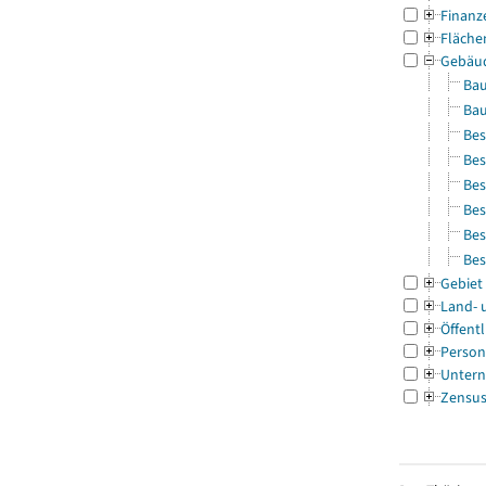
Finanz
Fläche
Gebäu
Bau
Bau
Bes
Bes
Bes
Bes
Bes
Bes
Gebiet
Land- 
Öffentl
Person
Untern
Zensu