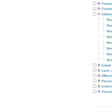
Finanz
Fläche
Gebäu
Bau
Bau
Bes
Bes
Bes
Bes
Bes
Bes
Gebiet
Land- 
Öffentl
Person
Untern
Zensu