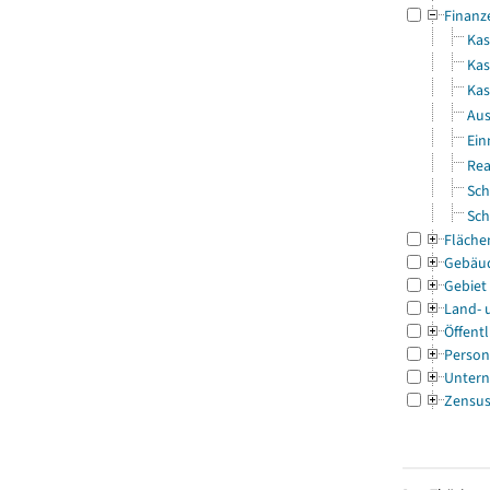
Finanz
Kas
Kas
Ka
Aus
Ein
Rea
Sch
Sch
Fläche
Gebäu
Gebiet
Land- 
Öffentl
Person
Untern
Zensu