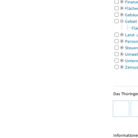
Finanz
Fläche
Gebäu
Gebiet
Flä
Land- 
Person
Steuer
Umwel
Untern
Zensu
Das Thüringer
Informationen