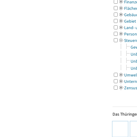
Finanz
Fläche
Gebäu
Gebiet
Land- 
Person
Steuer
Gew
Unb
Unb
Unb
Umwel
Untern
Zensu
Das Thüringer