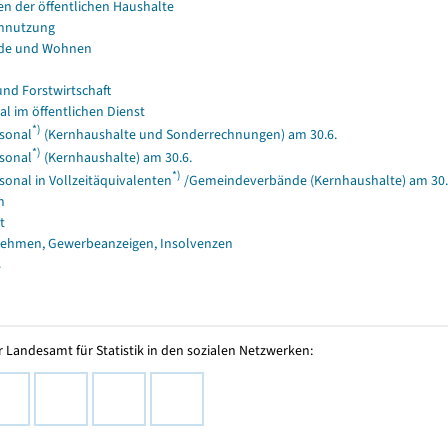
en der öffentlichen Haushalte
nnutzung
de und Wohnen
und Forstwirtschaft
al im öffentlichen Dienst
*)
sonal
(Kernhaushalte und Sonderrechnungen) am 30.6.
*)
sonal
(Kernhaushalte) am 30.6.
*)
sonal in Vollzeitäquivalenten
/Gemeindeverbände (Kernhaushalte) am 30.
n
t
ehmen, Gewerbeanzeigen, Insolvenzen
s
 Landesamt für Statistik in den sozialen Netzwerken: