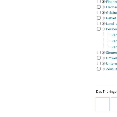
Finanz
Fläche
Gebäu
Gebiet
Land- 
Person
Per
Per
Per
Steuer
Umwel
Untern
Zensu
Das Thüringer