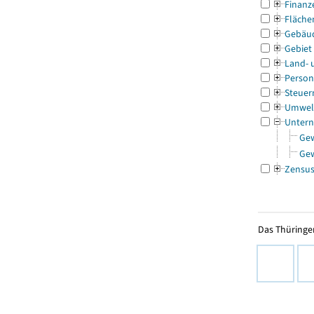
Finanz
Fläche
Gebäu
Gebiet
Land- 
Person
Steuer
Umwel
Untern
Ge
Ge
Zensu
Das Thüringer