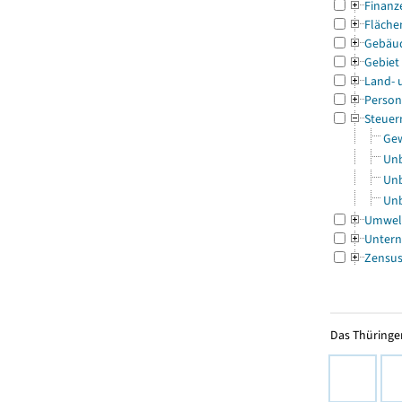
Finanz
Fläche
Gebäu
Gebiet
Land- 
Person
Steuer
Gew
Unb
Unb
Unb
Umwel
Untern
Zensu
Das Thüringer