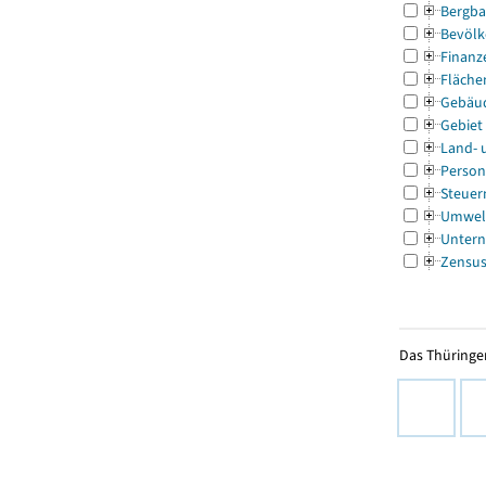
Bergba
Bevölk
Finanz
Fläche
Gebäu
Gebiet
Land- 
Person
Steuer
Umwel
Untern
Zensu
Das Thüringer