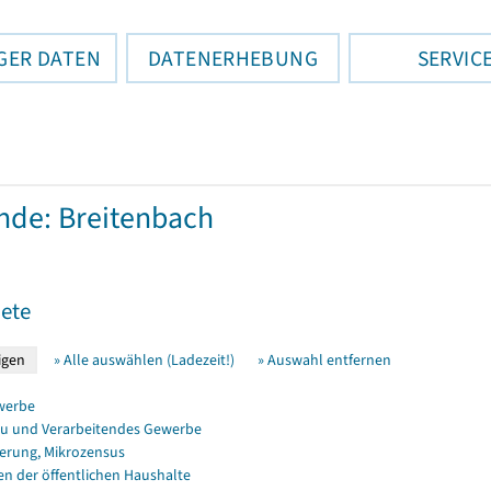
GER DATEN
DATENERHEBUNG
SERVIC
de: Breitenbach
ete
» Alle auswählen (Ladezeit!)
» Auswahl entfernen
werbe
u und Verarbeitendes Gewerbe
erung, Mikrozensus
en der öffentlichen Haushalte