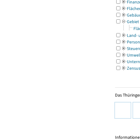
Finanz
Fläche
Gebäu
Gebiet
Flä
Land- 
Person
Steuer
Umwel
Untern
Zensu
Das Thüringer
Informationen