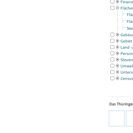
Finanz
Fläche
Flä
Flä
Sie
Gebäu
Gebiet
Land- 
Person
Steuer
Umwel
Untern
Zensu
Das Thüringer