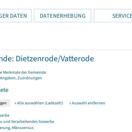
GER DATEN
DATENERHEBUNG
SERVIC
de: Dietzenrode/Vatterode
e Merkmale der Gemeinde
 Angaben, Zuordnungen
ete
» Alle auswählen (Ladezeit!)
» Auswahl entfernen
werbe
u und Verarbeitendes Gewerbe
erung, Mikrozensus