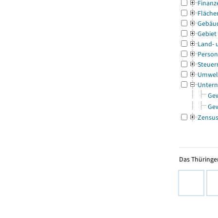
Finanz
Fläche
Gebäu
Gebiet
Land- 
Person
Steuer
Umwel
Untern
Ge
Ge
Zensu
Das Thüringer