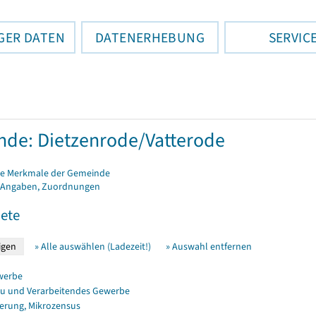
GER DATEN
DATENERHEBUNG
SERVIC
de: Dietzenrode/Vatterode
e Merkmale der Gemeinde
 Angaben, Zuordnungen
ete
» Alle auswählen (Ladezeit!)
» Auswahl entfernen
werbe
u und Verarbeitendes Gewerbe
erung, Mikrozensus