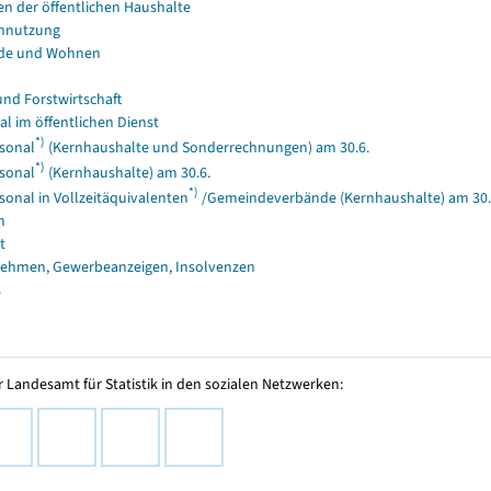
en der öffentlichen Haushalte
nnutzung
de und Wohnen
und Forstwirtschaft
al im öffentlichen Dienst
*)
sonal
(Kernhaushalte und Sonderrechnungen) am 30.6.
*)
sonal
(Kernhaushalte) am 30.6.
*)
sonal in Vollzeitäquivalenten
/Gemeindeverbände (Kernhaushalte) am 30.
n
t
ehmen, Gewerbeanzeigen, Insolvenzen
s
 Landesamt für Statistik in den sozialen Netzwerken: