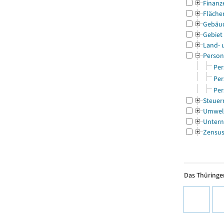
Finanz
Fläche
Gebäu
Gebiet
Land- 
Person
Per
Per
Per
Steuer
Umwel
Untern
Zensu
Das Thüringer