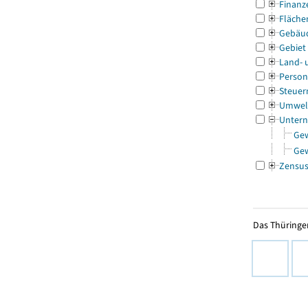
Finanz
Fläche
Gebäu
Gebiet
Land- 
Person
Steuer
Umwel
Untern
Ge
Ge
Zensu
Das Thüringer