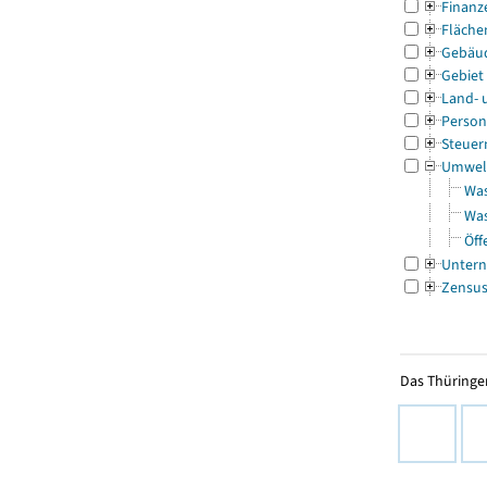
Finanz
Fläche
Gebäu
Gebiet
Land- 
Person
Steuer
Umwel
Was
Was
Öff
Untern
Zensu
Das Thüringer