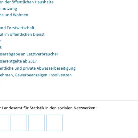
en der öffentlichen Haushalte
nnutzung
de und Wohnen
und Forstwirtschaft
al im öffentlichen Dienst
n
t
serabgabe an Letztverbraucher
serentgelte ab 2017
entliche und private Abwasserbeseitigung
ehmen, Gewerbeanzeigen, Insolvenzen
s
 Landesamt für Statistik in den sozialen Netzwerken: