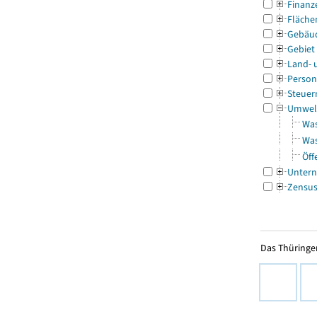
Finanz
Fläche
Gebäu
Gebiet
Land- 
Person
Steuer
Umwel
Was
Was
Öff
Untern
Zensu
Das Thüringer