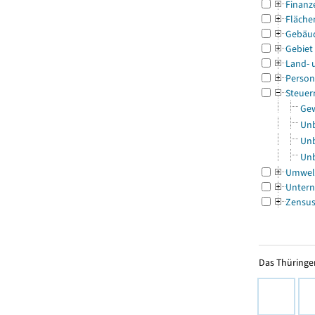
Finanz
Fläche
Gebäu
Gebiet
Land- 
Person
Steuer
Gew
Unb
Unb
Unb
Umwel
Untern
Zensu
Das Thüringer