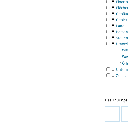
Finanz
Fläche
Gebäu
Gebiet
Land- 
Person
Steuer
Umwel
Was
Was
Öff
Untern
Zensu
Das Thüringer