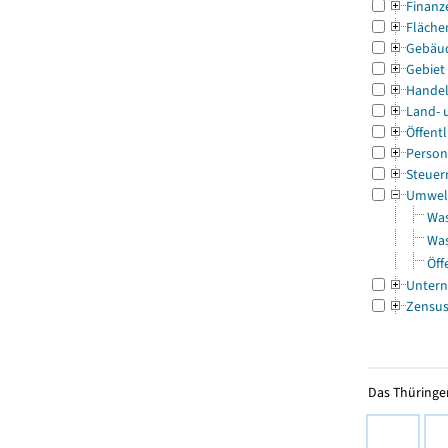
Finanz
Fläche
Gebäu
Gebiet
Handel
Land- 
Öffentl
Person
Steuer
Umwel
Was
Was
Öff
Untern
Zensu
Das Thüringer