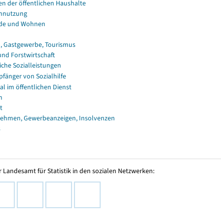
en der öffentlichen Haushalte
nnutzung
de und Wohnen
, Gastgewerbe, Tourismus
und Forstwirtschaft
iche Sozialleistungen
fänger von Sozialhilfe
al im öffentlichen Dienst
n
t
ehmen, Gewerbeanzeigen, Insolvenzen
s
 Landesamt für Statistik in den sozialen Netzwerken: