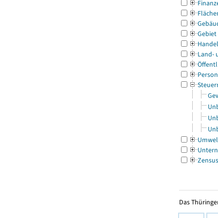
Finanz
Fläche
Gebäu
Gebiet
Handel
Land- 
Öffentl
Person
Steuer
Gew
Unb
Unb
Unb
Umwel
Untern
Zensu
Das Thüringer