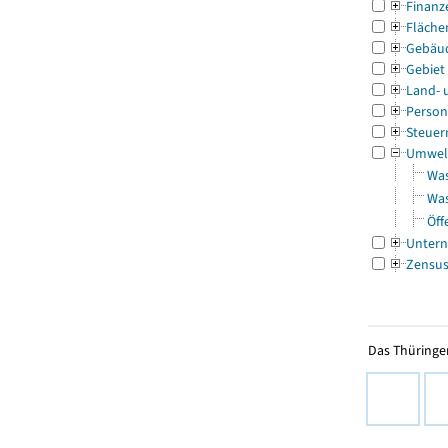
Finanz
Fläche
Gebäu
Gebiet
Land- 
Person
Steuer
Umwel
Was
Was
Öff
Untern
Zensu
Das Thüringer