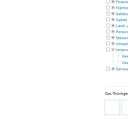
Finanz
Fläche
Gebäu
Gebiet
Land- 
Person
Steuer
Umwel
Untern
Ge
Ge
Zensu
Das Thüringer