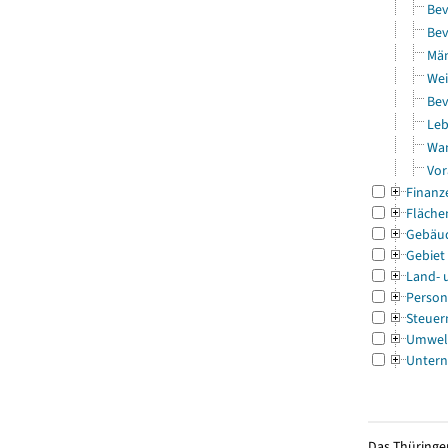
Bev
Bev
Män
Wei
Bev
Leb
Wa
Vor
Finanz
Fläche
Gebäu
Gebiet
Land- 
Person
Steuer
Umwel
Untern
Das Thüringer