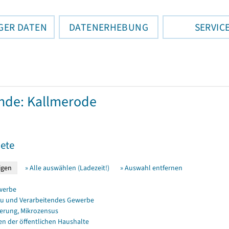
GER DATEN
DATENERHEBUNG
SERVIC
nde: Kallmerode
ete
» Alle auswählen (Ladezeit!)
» Auswahl entfernen
werbe
u und Verarbeitendes Gewerbe
erung, Mikrozensus
en der öffentlichen Haushalte