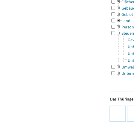
Fläche
Gebäu
Gebiet
Land- 
Person
Steuer
Gew
Unb
Unb
Unb
Umwel
Untern
Das Thüringer