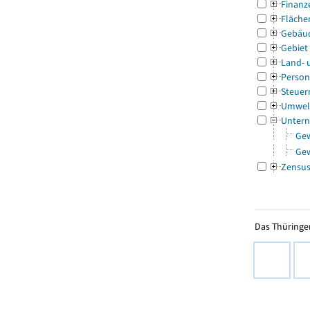
Finanz
Fläche
Gebäu
Gebiet
Land- 
Person
Steuer
Umwel
Untern
Ge
Ge
Zensu
Das Thüringer