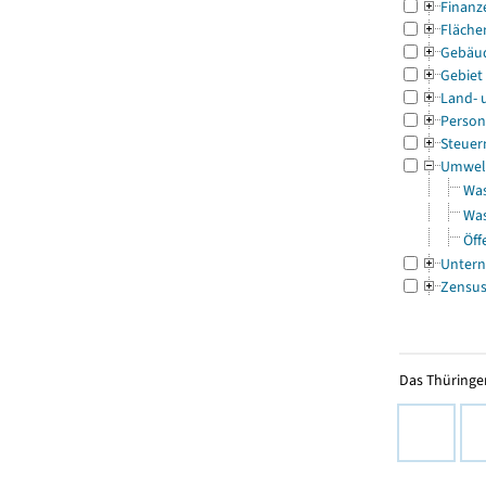
Finanz
Fläche
Gebäu
Gebiet
Land- 
Person
Steuer
Umwel
Was
Was
Öff
Untern
Zensu
Das Thüringer