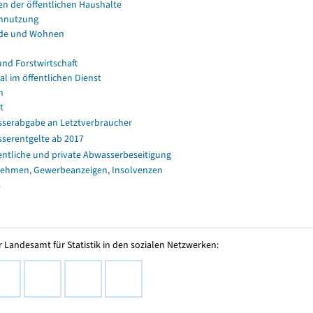
en der öffentlichen Haushalte
nnutzung
de und Wohnen
und Forstwirtschaft
al im öffentlichen Dienst
n
t
serabgabe an Letztverbraucher
serentgelte ab 2017
entliche und private Abwasserbeseitigung
ehmen, Gewerbeanzeigen, Insolvenzen
s
 Landesamt für Statistik in den sozialen Netzwerken: