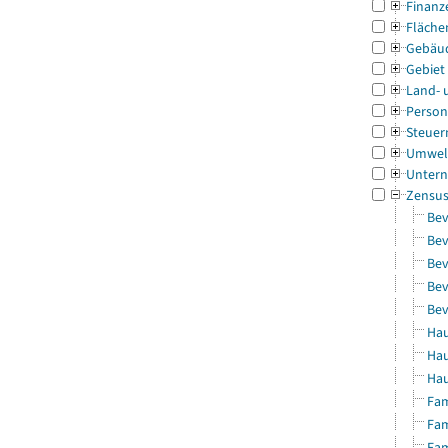
Finanz
Fläche
Gebäu
Gebiet
Land- 
Person
Steuer
Umwel
Untern
Zensu
Bev
Bev
Bev
Bev
Bev
Hau
Hau
Hau
Fam
Fam
Fam