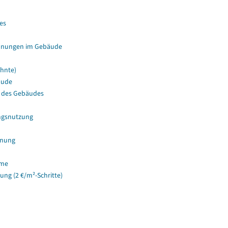
es
hnungen im Gebäude
hnte)
äude
 des Gebäudes
ngsnutzung
hnung
ume
g (2 €/m²-Schritte)