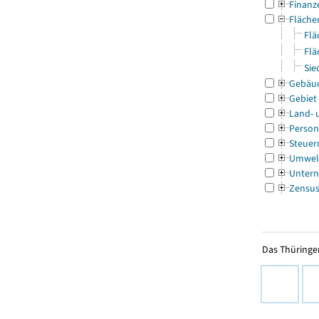
Finanz
Fläche
Flä
Flä
Sie
Gebäu
Gebiet
Land- 
Person
Steuer
Umwel
Untern
Zensu
Das Thüringer