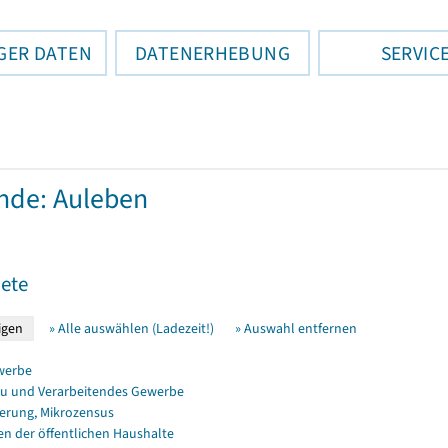
GER DATEN
DATENERHEBUNG
SERVIC
nde: Auleben
ete
» Alle auswählen (Ladezeit!)
» Auswahl entfernen
werbe
u und Verarbeitendes Gewerbe
erung, Mikrozensus
en der öffentlichen Haushalte